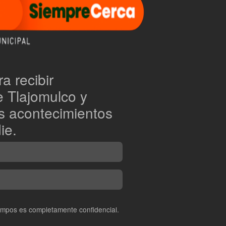
a recibir
e Tlajomulco y
os acontecimientos
ie.
ampos es completamente confidencial.