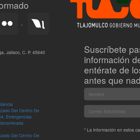
formado
Suscríbete par
a, Jalisco, C. P. 45640
información d
entérate de l
antes que nad
ilancia
lizado Del Centro De
C4, Emergencias
l Denominada
* La información en estos c
lizado Del Centro De